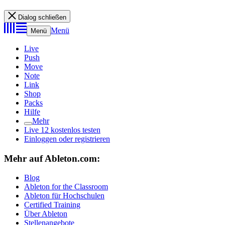
Dialog schließen
Menü
Menü
Live
Push
Move
Note
Link
Shop
Packs
Hilfe
Mehr
Live 12 kostenlos testen
Einloggen oder registrieren
Mehr auf Ableton.com:
Blog
Ableton for the Classroom
Ableton für Hochschulen
Certified Training
Über Ableton
Stellenangebote