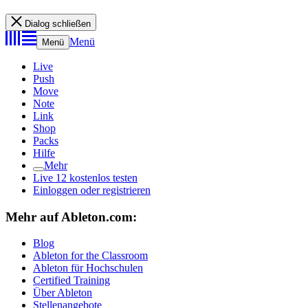
Dialog schließen
Menü
Menü
Live
Push
Move
Note
Link
Shop
Packs
Hilfe
Mehr
Live 12 kostenlos testen
Einloggen oder registrieren
Mehr auf Ableton.com:
Blog
Ableton for the Classroom
Ableton für Hochschulen
Certified Training
Über Ableton
Stellenangebote