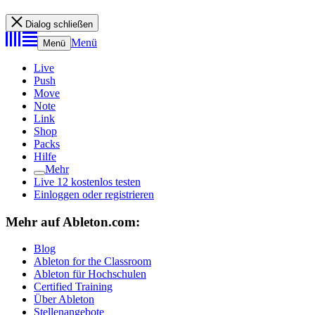
Dialog schließen
Menü
Menü
Live
Push
Move
Note
Link
Shop
Packs
Hilfe
Mehr
Live 12 kostenlos testen
Einloggen oder registrieren
Mehr auf Ableton.com:
Blog
Ableton for the Classroom
Ableton für Hochschulen
Certified Training
Über Ableton
Stellenangebote