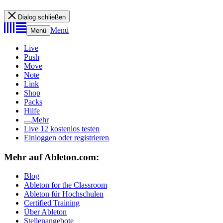
Dialog schließen
Menü
Menü
Live
Push
Move
Note
Link
Shop
Packs
Hilfe
Mehr
Live 12 kostenlos testen
Einloggen oder registrieren
Mehr auf Ableton.com:
Blog
Ableton for the Classroom
Ableton für Hochschulen
Certified Training
Über Ableton
Stellenangebote