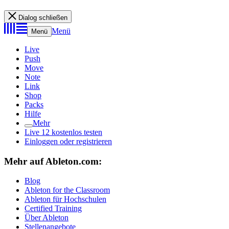
Dialog schließen
Menü
Menü
Live
Push
Move
Note
Link
Shop
Packs
Hilfe
Mehr
Live 12 kostenlos testen
Einloggen oder registrieren
Mehr auf Ableton.com:
Blog
Ableton for the Classroom
Ableton für Hochschulen
Certified Training
Über Ableton
Stellenangebote