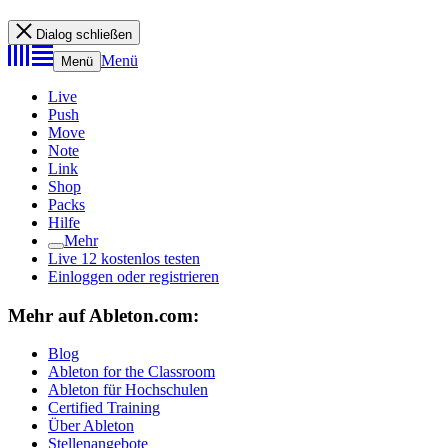
Dialog schließen
Menü
Menü
Live
Push
Move
Note
Link
Shop
Packs
Hilfe
Mehr
Live 12 kostenlos testen
Einloggen oder registrieren
Mehr auf Ableton.com:
Blog
Ableton for the Classroom
Ableton für Hochschulen
Certified Training
Über Ableton
Stellenangebote