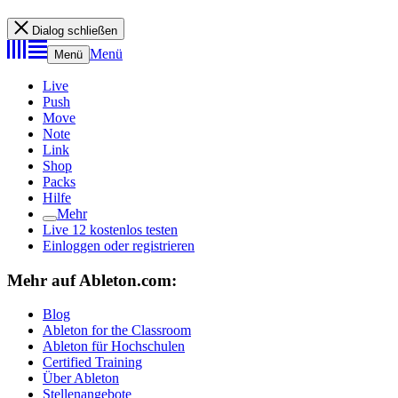
Dialog schließen
Menü
Menü
Live
Push
Move
Note
Link
Shop
Packs
Hilfe
Mehr
Live 12 kostenlos testen
Einloggen oder registrieren
Mehr auf Ableton.com:
Blog
Ableton for the Classroom
Ableton für Hochschulen
Certified Training
Über Ableton
Stellenangebote