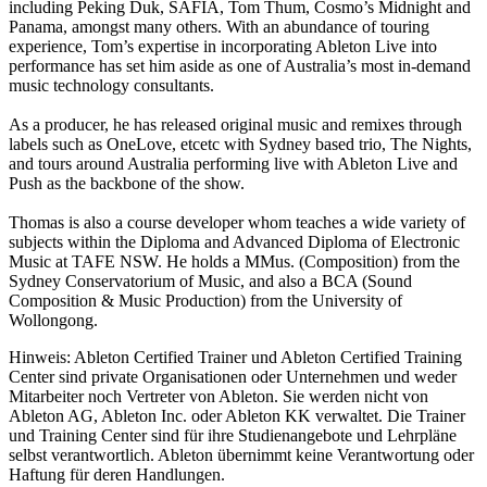
including Peking Duk, SAFIA, Tom Thum, Cosmo’s Midnight and
Panama, amongst many others. With an abundance of touring
experience, Tom’s expertise in incorporating Ableton Live into
performance has set him aside as one of Australia’s most in-demand
music technology consultants.
As a producer, he has released original music and remixes through
labels such as OneLove, etcetc with Sydney based trio, The Nights,
and tours around Australia performing live with Ableton Live and
Push as the backbone of the show.
Thomas is also a course developer whom teaches a wide variety of
subjects within the Diploma and Advanced Diploma of Electronic
Music at TAFE NSW. He holds a MMus. (Composition) from the
Sydney Conservatorium of Music, and also a BCA (Sound
Composition & Music Production) from the University of
Wollongong.
Hinweis: Ableton Certified Trainer und Ableton Certified Training
Center sind private Organisationen oder Unternehmen und weder
Mitarbeiter noch Vertreter von Ableton. Sie werden nicht von
Ableton AG, Ableton Inc. oder Ableton KK verwaltet. Die Trainer
und Training Center sind für ihre Studienangebote und Lehrpläne
selbst verantwortlich. Ableton übernimmt keine Verantwortung oder
Haftung für deren Handlungen.