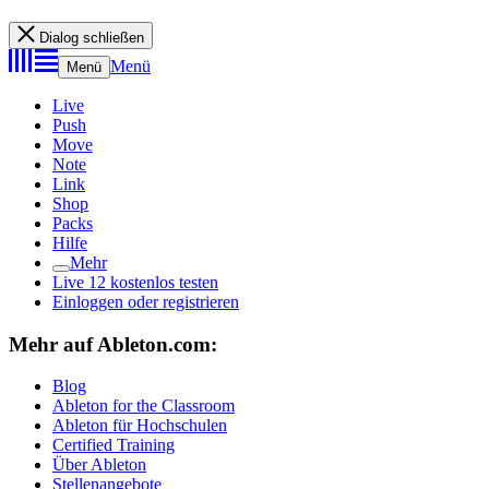
Dialog schließen
Menü
Menü
Live
Push
Move
Note
Link
Shop
Packs
Hilfe
Mehr
Live 12 kostenlos testen
Einloggen oder registrieren
Mehr auf Ableton.com:
Blog
Ableton for the Classroom
Ableton für Hochschulen
Certified Training
Über Ableton
Stellenangebote