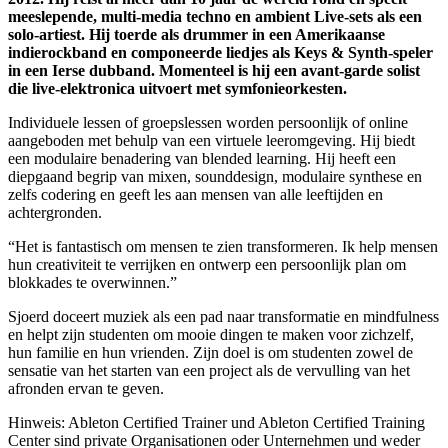
meeslepende, multi-media techno en ambient Live-sets als een
solo-artiest. Hij toerde als drummer in een Amerikaanse
indierockband en componeerde liedjes als Keys & Synth-speler
in een Ierse dubband. Momenteel is hij een avant-garde solist
die live-elektronica uitvoert met symfonieorkesten.
Individuele lessen of groepslessen worden persoonlijk of online
aangeboden met behulp van een virtuele leeromgeving. Hij biedt
een modulaire benadering van blended learning. Hij heeft een
diepgaand begrip van mixen, sounddesign, modulaire synthese en
zelfs codering en geeft les aan mensen van alle leeftijden en
achtergronden.
“Het is fantastisch om mensen te zien transformeren. Ik help mensen
hun creativiteit te verrijken en ontwerp een persoonlijk plan om
blokkades te overwinnen.”
Sjoerd doceert muziek als een pad naar transformatie en mindfulness
en helpt zijn studenten om mooie dingen te maken voor zichzelf,
hun familie en hun vrienden. Zijn doel is om studenten zowel de
sensatie van het starten van een project als de vervulling van het
afronden ervan te geven.
Hinweis: Ableton Certified Trainer und Ableton Certified Training
Center sind private Organisationen oder Unternehmen und weder