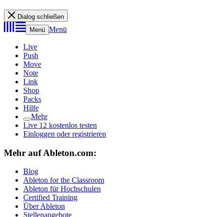
Dialog schließen
Menü
Menü
Live
Push
Move
Note
Link
Shop
Packs
Hilfe
Mehr
Live 12 kostenlos testen
Einloggen oder registrieren
Mehr auf Ableton.com:
Blog
Ableton for the Classroom
Ableton für Hochschulen
Certified Training
Über Ableton
Stellenangebote