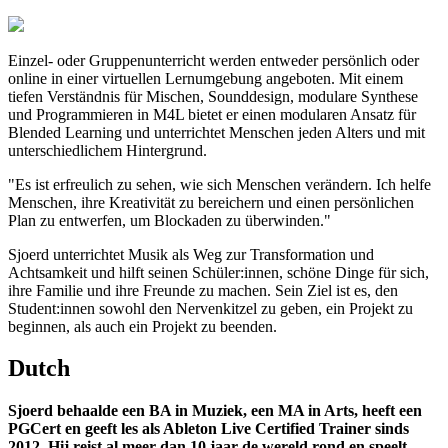
Einzel- oder Gruppenunterricht werden entweder persönlich oder
online in einer virtuellen Lernumgebung angeboten. Mit einem
tiefen Verständnis für Mischen, Sounddesign, modulare Synthese
und Programmieren in M4L bietet er einen modularen Ansatz für
Blended Learning und unterrichtet Menschen jeden Alters und mit
unterschiedlichem Hintergrund.
"Es ist erfreulich zu sehen, wie sich Menschen verändern. Ich helfe
Menschen, ihre Kreativität zu bereichern und einen persönlichen
Plan zu entwerfen, um Blockaden zu überwinden."
Sjoerd unterrichtet Musik als Weg zur Transformation und
Achtsamkeit und hilft seinen Schüler:innen, schöne Dinge für sich,
ihre Familie und ihre Freunde zu machen. Sein Ziel ist es, den
Student:innen sowohl den Nervenkitzel zu geben, ein Projekt zu
beginnen, als auch ein Projekt zu beenden.
Dutch
Sjoerd behaalde een BA in Muziek, een MA in Arts, heeft een
PGCert en geeft les als Ableton Live Certified Trainer sinds
2012. Hij reist al meer dan 10 jaar de wereld rond en speelt