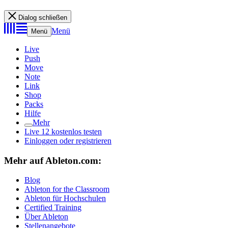
Dialog schließen
Menü
Menü
Live
Push
Move
Note
Link
Shop
Packs
Hilfe
Mehr
Live 12 kostenlos testen
Einloggen oder registrieren
Mehr auf Ableton.com:
Blog
Ableton for the Classroom
Ableton für Hochschulen
Certified Training
Über Ableton
Stellenangebote