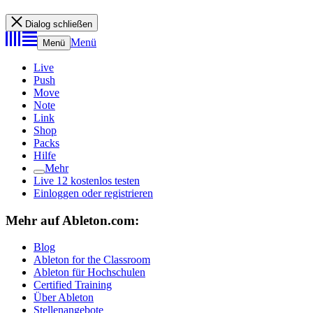
Dialog schließen
Menü
Menü
Live
Push
Move
Note
Link
Shop
Packs
Hilfe
Mehr
Live 12 kostenlos testen
Einloggen oder registrieren
Mehr auf Ableton.com:
Blog
Ableton for the Classroom
Ableton für Hochschulen
Certified Training
Über Ableton
Stellenangebote