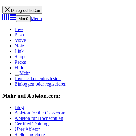
Dialog schließen
Menü
Menü
Live
Push
Move
Note
Link
Shop
Packs
Hilfe
Mehr
Live 12 kostenlos testen
Einloggen oder registrieren
Mehr auf Ableton.com:
Blog
Ableton for the Classroom
Ableton für Hochschulen
Certified Training
Über Ableton
Stellenangebote