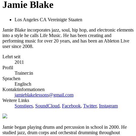
Jamie Blake
Los Angeles CA Vereinigte Staaten
Jamie Blake incorporates jazz, soul, hip hop, and electronic elements
into a style he calls Life Music. He has been creating and
performing music for over 20 years, and has been an Ableton Live
user since 2008.
Lehrt seit
2011
Profil
Trainer:in
Sprachen
Englisch
Kontaktinformationen
jamieblakelessons@gmail.com
Weitere Links
Sonstiges
,
SoundCloud
,
Facebook
,
Twitter
,
Instagram
Jamie began playing drums and percussion in school in 2000. He
studied jazz, drum corps and orchestral drumming throughout