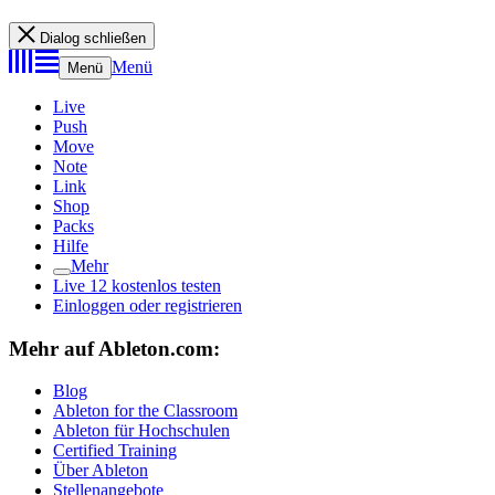
Dialog schließen
Menü
Menü
Live
Push
Move
Note
Link
Shop
Packs
Hilfe
Mehr
Live 12 kostenlos testen
Einloggen oder registrieren
Mehr auf Ableton.com:
Blog
Ableton for the Classroom
Ableton für Hochschulen
Certified Training
Über Ableton
Stellenangebote