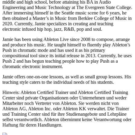
middle and high school, before attaining his BA in Audio
Engineering and Music Technology at The Evergreen State College.
After immersing himself in the Seattle music scene for 6 years, he
then obtained a Master’s in Music from Berklee College of Music in
2020. Currently, Jamie specializes in creating and teaching
electronic infused hip hop, jazz, R&B, pop and soul.
Jamie has been using Ableton Live since 2008 to compose, arrange
and produce his music. He taught himself to fluently play Ableton’s
Push in chromatic mode and has used it as his primary
compositional tool since its initial release in 2013. Currently, he uses
Push 2 and has begun teaching people how to play Push as a
chromatic electronic instrument.
Jamie offers one-on-one lessons, as well as small group lessons. His
teaching style caters to the individual needs of his students.
Hinweis: Ableton Certified Trainer und Ableton Certified Training
Center sind private Organisationen oder Unternehmen und weder
Mitarbeiter noch Vertreter von Ableton. Sie werden nicht von
Ableton AG, Ableton Inc. oder Ableton KK verwaltet. Die Trainer
und Training Center sind für ihre Studienangebote und Lehrpläne
selbst verantwortlich. Ableton übernimmt keine Verantwortung oder
Haftung für deren Handlungen.