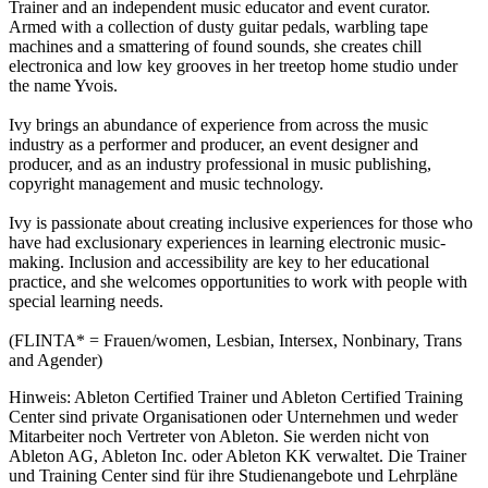
Trainer and an independent music educator and event curator.
Armed with a collection of dusty guitar pedals, warbling tape
machines and a smattering of found sounds, she creates chill
electronica and low key grooves in her treetop home studio under
the name Yvois.
Ivy brings an abundance of experience from across the music
industry as a performer and producer, an event designer and
producer, and as an industry professional in music publishing,
copyright management and music technology.
Ivy is passionate about creating inclusive experiences for those who
have had exclusionary experiences in learning electronic music-
making. Inclusion and accessibility are key to her educational
practice, and she welcomes opportunities to work with people with
special learning needs.
(FLINTA* = Frauen/women, Lesbian, Intersex, Nonbinary, Trans
and Agender)
Hinweis: Ableton Certified Trainer und Ableton Certified Training
Center sind private Organisationen oder Unternehmen und weder
Mitarbeiter noch Vertreter von Ableton. Sie werden nicht von
Ableton AG, Ableton Inc. oder Ableton KK verwaltet. Die Trainer
und Training Center sind für ihre Studienangebote und Lehrpläne