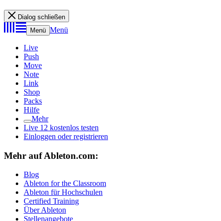
Dialog schließen
Menü
Menü
Live
Push
Move
Note
Link
Shop
Packs
Hilfe
Mehr
Live 12 kostenlos testen
Einloggen oder registrieren
Mehr auf Ableton.com:
Blog
Ableton for the Classroom
Ableton für Hochschulen
Certified Training
Über Ableton
Stellenangebote