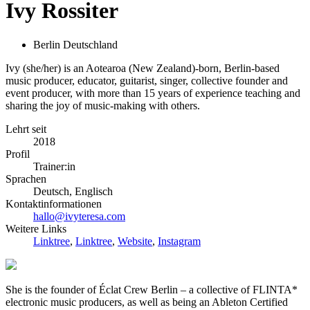
Ivy Rossiter
Berlin Deutschland
Ivy (she/her) is an Aotearoa (New Zealand)-born, Berlin-based
music producer, educator, guitarist, singer, collective founder and
event producer, with more than 15 years of experience teaching and
sharing the joy of music-making with others.
Lehrt seit
2018
Profil
Trainer:in
Sprachen
Deutsch, Englisch
Kontaktinformationen
hallo@ivyteresa.com
Weitere Links
Linktree
,
Linktree
,
Website
,
Instagram
She is the founder of Éclat Crew Berlin – a collective of FLINTA*
electronic music producers, as well as being an Ableton Certified