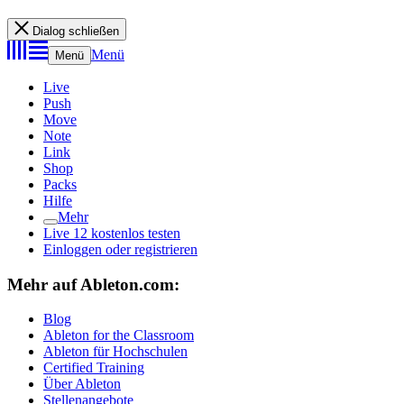
Dialog schließen
Menü
Menü
Live
Push
Move
Note
Link
Shop
Packs
Hilfe
Mehr
Live 12 kostenlos testen
Einloggen oder registrieren
Mehr auf Ableton.com:
Blog
Ableton for the Classroom
Ableton für Hochschulen
Certified Training
Über Ableton
Stellenangebote