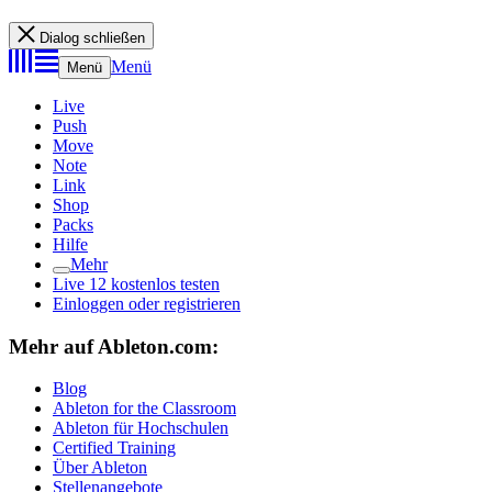
Dialog schließen
Menü
Menü
Live
Push
Move
Note
Link
Shop
Packs
Hilfe
Mehr
Live 12 kostenlos testen
Einloggen oder registrieren
Mehr auf Ableton.com:
Blog
Ableton for the Classroom
Ableton für Hochschulen
Certified Training
Über Ableton
Stellenangebote