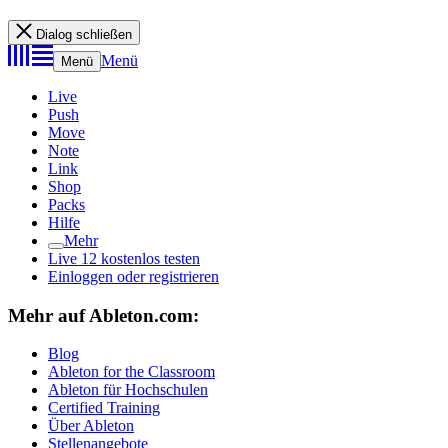
Dialog schließen
Menü
Menü
Live
Push
Move
Note
Link
Shop
Packs
Hilfe
Mehr
Live 12 kostenlos testen
Einloggen oder registrieren
Mehr auf Ableton.com:
Blog
Ableton for the Classroom
Ableton für Hochschulen
Certified Training
Über Ableton
Stellenangebote