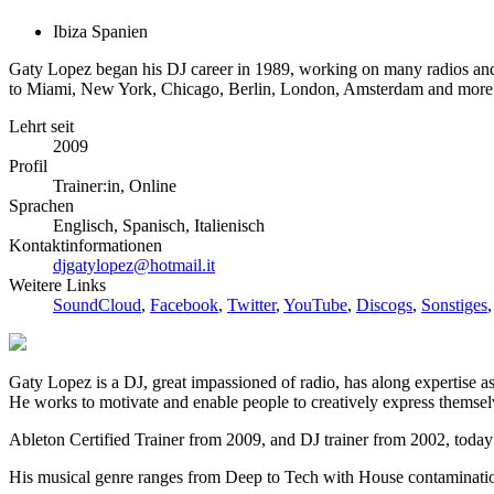
Ibiza Spanien
Gaty Lopez began his DJ career in 1989, working on many radios and cl
to Miami, New York, Chicago, Berlin, London, Amsterdam and more
Lehrt seit
2009
Profil
Trainer:in, Online
Sprachen
Englisch, Spanisch, Italienisch
Kontaktinformationen
djgatylopez@hotmail.it
Weitere Links
SoundCloud
,
Facebook
,
Twitter
,
YouTube
,
Discogs
,
Sonstiges
Gaty Lopez is a DJ, great impassioned of radio, has along expertise as
He works to motivate and enable people to creatively express themsel
Ableton Certified Trainer from 2009, and DJ trainer from 2002, today 
His musical genre ranges from Deep to Tech with House contaminati