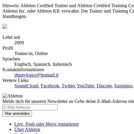
Hinweis: Ableton Certified Trainer und Ableton Certified Training C
Ableton Inc. oder Ableton KK verwaltet. Die Trainer und Training Ce
Handlungen.
Lehrt seit
2009
Profil
Trainer:in, Online
Sprachen
Englisch, Spanisch, Italienisch
Kontaktinformationen
djgatylopez@hotmail.it
Weitere Links
SoundCloud
,
Facebook
,
Twitter
,
YouTube
,
Discogs
,
Sonstiges
Melde dich für unseren Newsletter an
Gebe deine E-Mail-Adresse ein
Live, Push oder Move registrieren
Über Ableton