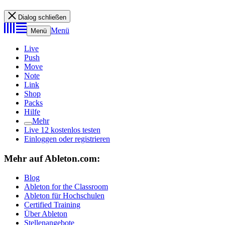
Dialog schließen
Menü
Menü
Live
Push
Move
Note
Link
Shop
Packs
Hilfe
Mehr
Live 12 kostenlos testen
Einloggen oder registrieren
Mehr auf Ableton.com:
Blog
Ableton for the Classroom
Ableton für Hochschulen
Certified Training
Über Ableton
Stellenangebote