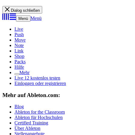
Dialog schließen
Menü
Menü
Live
Push
Move
Note
Link
Shop
Packs
Hilfe
Mehr
Live 12 kostenlos testen
Einloggen oder registrieren
Mehr auf Ableton.com:
Blog
Ableton for the Classroom
Ableton für Hochschulen
Certified Training
Über Ableton
Stellenangebote