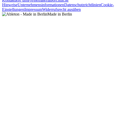
Kontaktiere uns
Pressematerial
Rechtliche
Hinweise
Unternehmensinformationen
Datenschutzrichtlinien
Cookie-
Einstellungen
Impressum
Widerrufsrecht ausüben
Made in Berlin