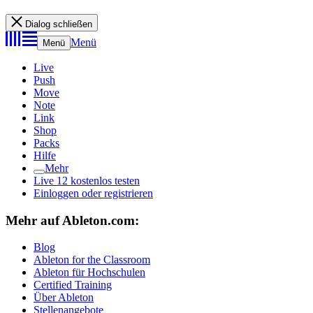
Dialog schließen
Menü
Menü
Live
Push
Move
Note
Link
Shop
Packs
Hilfe
Mehr
Live 12 kostenlos testen
Einloggen oder registrieren
Mehr auf Ableton.com:
Blog
Ableton for the Classroom
Ableton für Hochschulen
Certified Training
Über Ableton
Stellenangebote