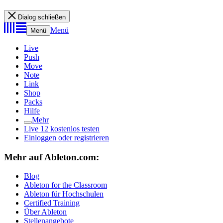
Dialog schließen
Menü
Menü
Live
Push
Move
Note
Link
Shop
Packs
Hilfe
Mehr
Live 12 kostenlos testen
Einloggen oder registrieren
Mehr auf Ableton.com:
Blog
Ableton for the Classroom
Ableton für Hochschulen
Certified Training
Über Ableton
Stellenangebote