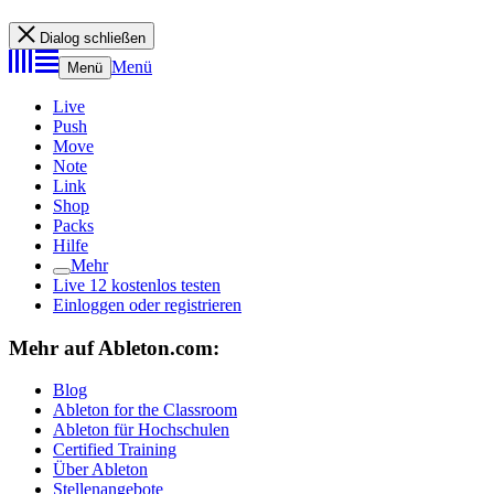
Dialog schließen
Menü
Menü
Live
Push
Move
Note
Link
Shop
Packs
Hilfe
Mehr
Live 12 kostenlos testen
Einloggen oder registrieren
Mehr auf Ableton.com:
Blog
Ableton for the Classroom
Ableton für Hochschulen
Certified Training
Über Ableton
Stellenangebote