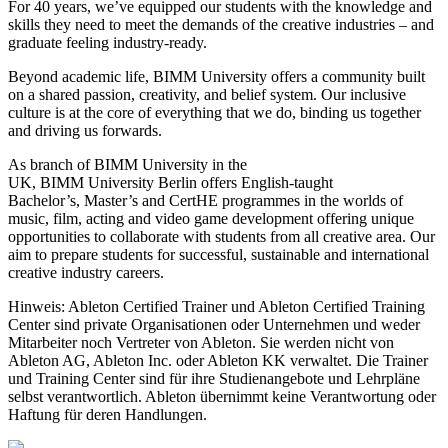
For 40 years, we’ve equipped our students with the knowledge and
skills they need to meet the demands of the creative industries – and
graduate feeling industry-ready.
Beyond academic life, BIMM University offers a community built
on a shared passion, creativity, and belief system. Our inclusive
culture is at the core of everything that we do, binding us together
and driving us forwards.
As branch of BIMM University in the
UK, BIMM University Berlin offers English-taught
Bachelor’s, Master’s and CertHE programmes in the worlds of
music, film, acting and video game development offering unique
opportunities to collaborate with students from all creative area. Our
aim to prepare students for successful, sustainable and international
creative industry careers.
Hinweis: Ableton Certified Trainer und Ableton Certified Training
Center sind private Organisationen oder Unternehmen und weder
Mitarbeiter noch Vertreter von Ableton. Sie werden nicht von
Ableton AG, Ableton Inc. oder Ableton KK verwaltet. Die Trainer
und Training Center sind für ihre Studienangebote und Lehrpläne
selbst verantwortlich. Ableton übernimmt keine Verantwortung oder
Haftung für deren Handlungen.