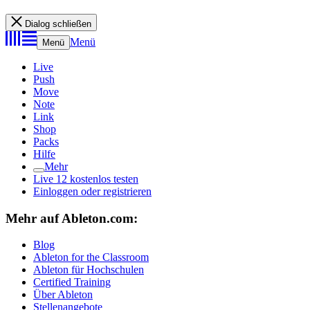
Dialog schließen
Menü
Menü
Live
Push
Move
Note
Link
Shop
Packs
Hilfe
Mehr
Live 12 kostenlos testen
Einloggen oder registrieren
Mehr auf Ableton.com:
Blog
Ableton for the Classroom
Ableton für Hochschulen
Certified Training
Über Ableton
Stellenangebote