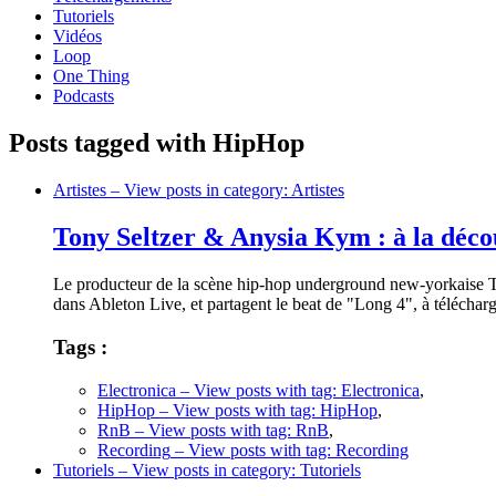
Tutoriels
Vidéos
Loop
One Thing
Podcasts
Posts tagged with HipHop
Artistes
– View posts in category: Artistes
Tony Seltzer & Anysia Kym : à la déco
Le producteur de la scène hip-hop underground new-yorkaise Ton
dans Ableton Live, et partagent le beat de "Long 4", à télécharg
Tags :
Electronica
– View posts with tag: Electronica
,
HipHop
– View posts with tag: HipHop
,
RnB
– View posts with tag: RnB
,
Recording
– View posts with tag: Recording
Tutoriels
– View posts in category: Tutoriels