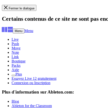
Fermer le dialogue
Certains contenus de ce site ne sont pas en
Menu
Menu
Live
Push
Move
Note
Link
Boutique
Packs
Aide
Plus
Essayez Live 12 gratuitement
Connexion ou Inscription
Plus d'information sur Ableton.com:
Blog
Ableton for the Classroom