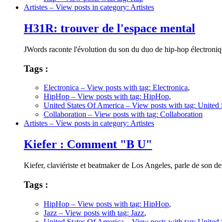
Artistes
– View posts in category: Artistes
H31R: trouver de l'espace mental
JWords raconte l'évolution du son du duo de hip-hop électroni
Tags :
Electronica
– View posts with tag: Electronica
,
HipHop
– View posts with tag: HipHop
,
United States Of America
– View posts with tag: United
Collaboration
– View posts with tag: Collaboration
Artistes
– View posts in category: Artistes
Kiefer : Comment "B U"
Kiefer, claviériste et beatmaker de Los Angeles, parle de son de
Tags :
HipHop
– View posts with tag: HipHop
,
Jazz
– View posts with tag: Jazz
,
United States Of America
– View posts with tag: United