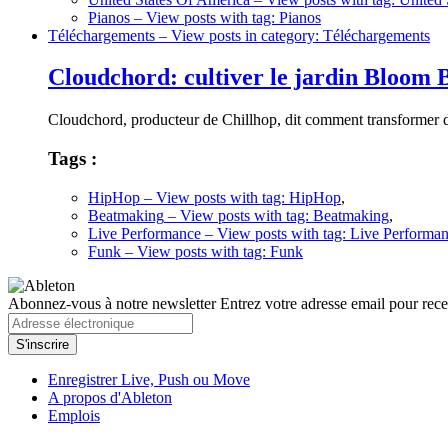
Pianos
– View posts with tag: Pianos
Téléchargements
– View posts in category: Téléchargements
Cloudchord: cultiver le jardin Bloom 
Cloudchord, producteur de Chillhop, dit comment transformer d
Tags :
HipHop
– View posts with tag: HipHop
,
Beatmaking
– View posts with tag: Beatmaking
,
Live Performance
– View posts with tag: Live Performa
Funk
– View posts with tag: Funk
Abonnez-vous à notre newsletter
Entrez votre adresse email pour recev
Enregistrer Live, Push ou Move
A propos d'Ableton
Emplois