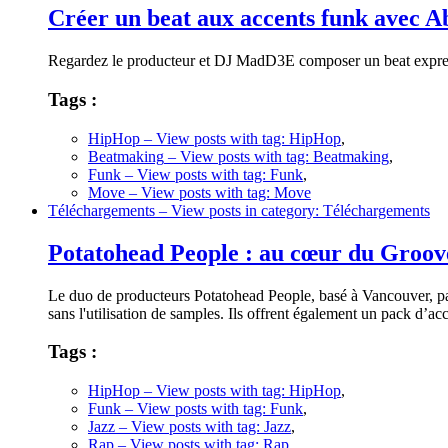
Créer un beat aux accents funk avec 
Regardez le producteur et DJ MadD3E composer un beat express
Tags :
HipHop
– View posts with tag: HipHop
,
Beatmaking
– View posts with tag: Beatmaking
,
Funk
– View posts with tag: Funk
,
Move
– View posts with tag: Move
Téléchargements
– View posts in category: Téléchargements
Potatohead People : au cœur du Groov
Le duo de producteurs Potatohead People, basé à Vancouver, part
sans l'utilisation de samples. Ils offrent également un pack d’ac
Tags :
HipHop
– View posts with tag: HipHop
,
Funk
– View posts with tag: Funk
,
Jazz
– View posts with tag: Jazz
,
Rap
– View posts with tag: Rap