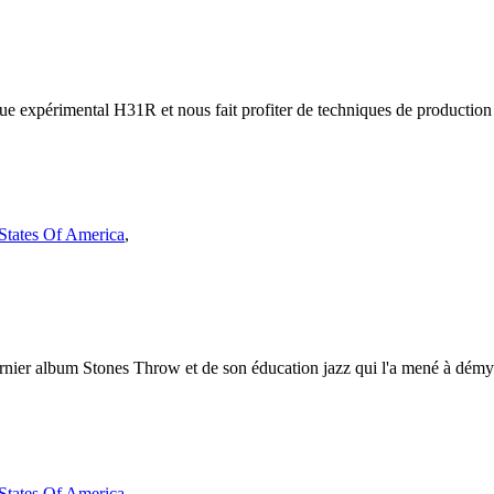
que expérimental H31R et nous fait profiter de techniques de productio
 States Of America
,
rnier album Stones Throw et de son éducation jazz qui l'a mené à démysti
 States Of America
,