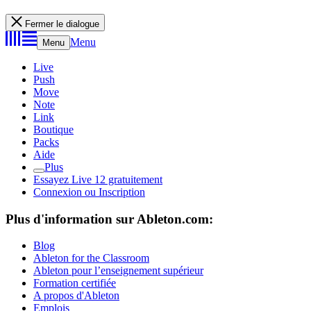
Fermer le dialogue
Menu
Menu
Live
Push
Move
Note
Link
Boutique
Packs
Aide
Plus
Essayez Live 12 gratuitement
Connexion ou Inscription
Plus d'information sur Ableton.com:
Blog
Ableton for the Classroom
Ableton pour l’enseignement supérieur
Formation certifiée
A propos d'Ableton
Emplois