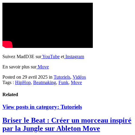
Suivez MadD3E sur
YouTube
et
Instagram
En savoir plus sur
Move
Posted on 29 avril 2025
in
Tutoriels
,
Vidéos
Tags :
HipHop
,
Beatmaking
,
Funk
,
Move
Related
View posts in category:
Tutoriels
Briser le Beat : Créer un morceau inspiré
par la Jungle sur Ableton Move