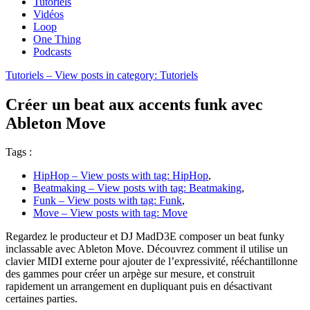
Tutoriels
Vidéos
Loop
One Thing
Podcasts
Tutoriels
– View posts in category: Tutoriels
Créer un beat aux accents funk avec
Ableton Move
Tags :
HipHop
– View posts with tag: HipHop
,
Beatmaking
– View posts with tag: Beatmaking
,
Funk
– View posts with tag: Funk
,
Move
– View posts with tag: Move
Regardez le producteur et DJ MadD3E composer un beat funky
inclassable avec Ableton Move. Découvrez comment il utilise un
clavier MIDI externe pour ajouter de l’expressivité, rééchantillonne
des gammes pour créer un arpège sur mesure, et construit
rapidement un arrangement en dupliquant puis en désactivant
certaines parties.