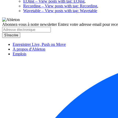
EQing
– View posts with tag: EQing
,
Recording
– View posts with tag: Recording
,
Wavetable
– View posts with tag: Wavetable
Abonnez-vous à notre newsletter
Entrez votre adresse email pour recev
Enregistrer Live, Push ou Move
A propos d'Ableton
Emplois