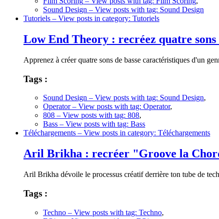
Film Scoring
– View posts with tag: Film Scoring
,
Sound Design
– View posts with tag: Sound Design
Tutoriels
– View posts in category: Tutoriels
Low End Theory : recréez quatre sons 
Apprenez à créer quatre sons de basse caractéristiques d'un genr
Tags :
Sound Design
– View posts with tag: Sound Design
,
Operator
– View posts with tag: Operator
,
808
– View posts with tag: 808
,
Bass
– View posts with tag: Bass
Téléchargements
– View posts in category: Téléchargements
Aril Brikha : recréer "Groove la Chor
Aril Brikha dévoile le processus créatif derrière ton tube de t
Tags :
Techno
– View posts with tag: Techno
,