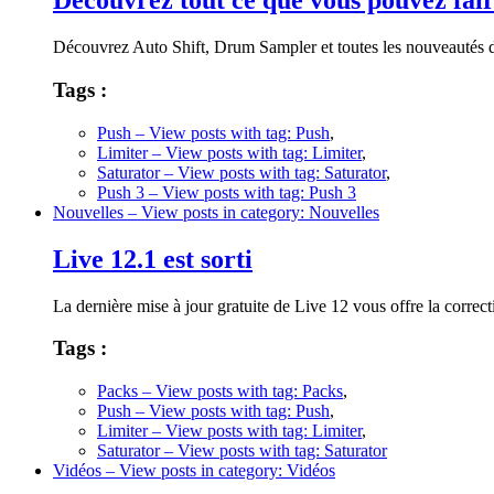
Découvrez tout ce que vous pouvez fair
Découvrez Auto Shift, Drum Sampler et toutes les nouveautés de
Tags :
Push
– View posts with tag: Push
,
Limiter
– View posts with tag: Limiter
,
Saturator
– View posts with tag: Saturator
,
Push 3
– View posts with tag: Push 3
Nouvelles
– View posts in category: Nouvelles
Live 12.1 est sorti
La dernière mise à jour gratuite de Live 12 vous offre la correc
Tags :
Packs
– View posts with tag: Packs
,
Push
– View posts with tag: Push
,
Limiter
– View posts with tag: Limiter
,
Saturator
– View posts with tag: Saturator
Vidéos
– View posts in category: Vidéos