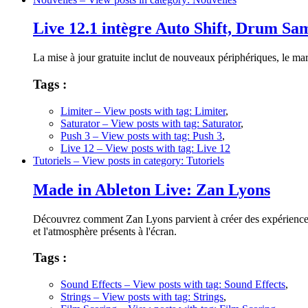
Live 12.1 intègre Auto Shift, Drum Sam
La mise à jour gratuite inclut de nouveaux périphériques, le ma
Tags :
Limiter
– View posts with tag: Limiter
,
Saturator
– View posts with tag: Saturator
,
Push 3
– View posts with tag: Push 3
,
Live 12
– View posts with tag: Live 12
Tutoriels
– View posts in category: Tutoriels
Made in Ableton Live: Zan Lyons
Découvrez comment Zan Lyons parvient à créer des expériences a
et l'atmosphère présents à l'écran.
Tags :
Sound Effects
– View posts with tag: Sound Effects
,
Strings
– View posts with tag: Strings
,