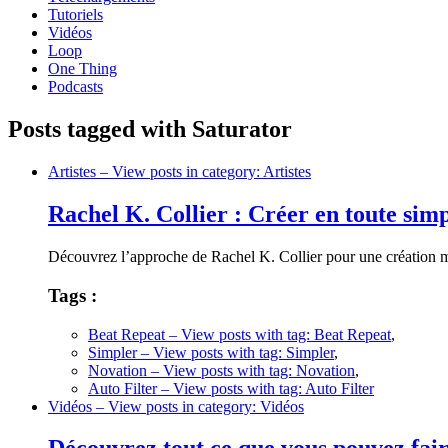
Tutoriels
Vidéos
Loop
One Thing
Podcasts
Posts tagged with Saturator
Artistes
– View posts in category: Artistes
Rachel K. Collier : Créer en toute sim
Découvrez l’approche de Rachel K. Collier pour une création 
Tags :
Beat Repeat
– View posts with tag: Beat Repeat
,
Simpler
– View posts with tag: Simpler
,
Novation
– View posts with tag: Novation
,
Auto Filter
– View posts with tag: Auto Filter
Vidéos
– View posts in category: Vidéos