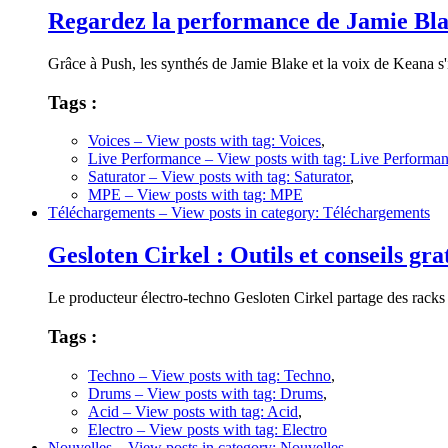
Regardez la performance de Jamie Bla
Grâce à Push, les synthés de Jamie Blake et la voix de Keana s'i
Tags :
Voices
– View posts with tag: Voices
,
Live Performance
– View posts with tag: Live Performa
Saturator
– View posts with tag: Saturator
,
MPE
– View posts with tag: MPE
Téléchargements
– View posts in category: Téléchargements
Gesloten Cirkel : Outils et conseils gra
Le producteur électro-techno Gesloten Cirkel partage des racks e
Tags :
Techno
– View posts with tag: Techno
,
Drums
– View posts with tag: Drums
,
Acid
– View posts with tag: Acid
,
Electro
– View posts with tag: Electro
Nouvelles
– View posts in category: Nouvelles