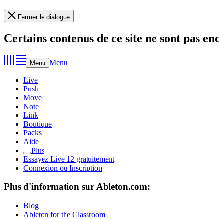
Fermer le dialogue
Certains contenus de ce site ne sont pas en
Menu
Menu
Live
Push
Move
Note
Link
Boutique
Packs
Aide
Plus
Essayez Live 12 gratuitement
Connexion ou Inscription
Plus d'information sur Ableton.com:
Blog
Ableton for the Classroom