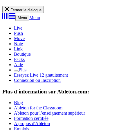
Fermer le dialogue
Menu
Menu
Live
Push
Move
Note
Link
Boutique
Packs
Aide
Plus
Essayez Live 12 gratuitement
Connexion ou Inscription
Plus d'information sur Ableton.com:
Blog
Ableton for the Classroom
Ableton pour l’enseignement supérieur
Formation certifiée
A propos d'Ableton
Emplois