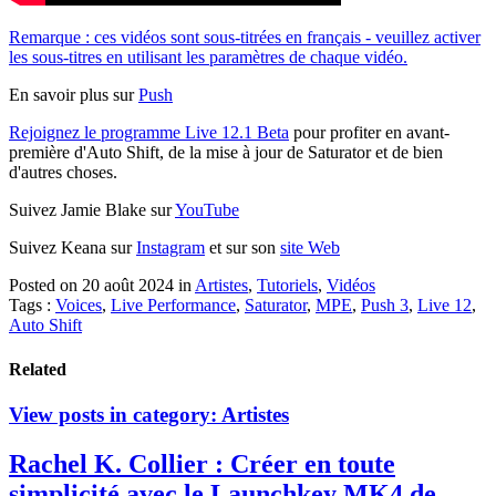
Remarque : ces vidéos sont sous-titrées en français - veuillez activer
les sous-titres en utilisant les paramètres de chaque vidéo.
En savoir plus sur
Push
Rejoignez le programme Live 12.1 Beta
pour profiter en avant-
première d'Auto Shift, de la mise à jour de Saturator et de bien
d'autres choses.
Suivez Jamie Blake sur
YouTube
Suivez Keana sur
Instagram
et sur son
site Web
Posted on 20 août 2024
in
Artistes
,
Tutoriels
,
Vidéos
Tags :
Voices
,
Live Performance
,
Saturator
,
MPE
,
Push 3
,
Live 12
,
Auto Shift
Related
View posts in category:
Artistes
Rachel K. Collier : Créer en toute
simplicité avec le Launchkey MK4 de