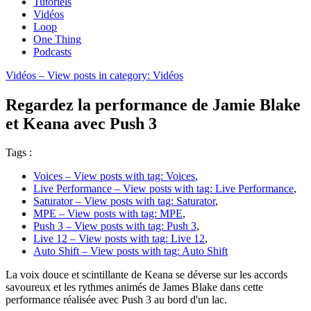
Tutoriels
Vidéos
Loop
One Thing
Podcasts
Vidéos
– View posts in category: Vidéos
Regardez la performance de Jamie Blake
et Keana avec Push 3
Tags :
Voices
– View posts with tag: Voices
,
Live Performance
– View posts with tag: Live Performance
,
Saturator
– View posts with tag: Saturator
,
MPE
– View posts with tag: MPE
,
Push 3
– View posts with tag: Push 3
,
Live 12
– View posts with tag: Live 12
,
Auto Shift
– View posts with tag: Auto Shift
La voix douce et scintillante de Keana se déverse sur les accords
savoureux et les rythmes animés de James Blake dans cette
performance réalisée avec Push 3 au bord d'un lac.