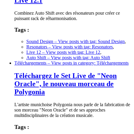
Live 12.1
Combinez Auto Shift avec des résonateurs pour créer ce
puissant rack de réharmonisation.
Tags :
Sound Design
– View posts with tag: Sound Design
,
Resonators
– View posts with tag: Resonators
,
Live 12
– View posts with tag: Live 12
,
Auto Shift
– View posts with tag: Auto Shift
Téléchargements
– View posts in category: Téléchargements
Téléchargez le Set Live de "Neon
Oracle", le nouveau morceau de
Polygonia
L'artiste munichoise Polygonia nous parle de la fabrication de
son morceau "Neon Oracle" et de ses approches
multidisciplinaires de la création musicale.
Tags :