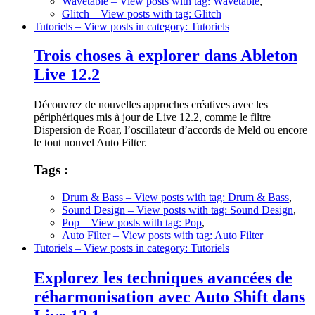
Wavetable
– View posts with tag: Wavetable
,
Glitch
– View posts with tag: Glitch
Tutoriels
– View posts in category: Tutoriels
Trois choses à explorer dans Ableton
Live 12.2
Découvrez de nouvelles approches créatives avec les
périphériques mis à jour de Live 12.2, comme le filtre
Dispersion de Roar, l’oscillateur d’accords de Meld ou encore
le tout nouvel Auto Filter.
Tags :
Drum & Bass
– View posts with tag: Drum & Bass
,
Sound Design
– View posts with tag: Sound Design
,
Pop
– View posts with tag: Pop
,
Auto Filter
– View posts with tag: Auto Filter
Tutoriels
– View posts in category: Tutoriels
Explorez les techniques avancées de
réharmonisation avec Auto Shift dans