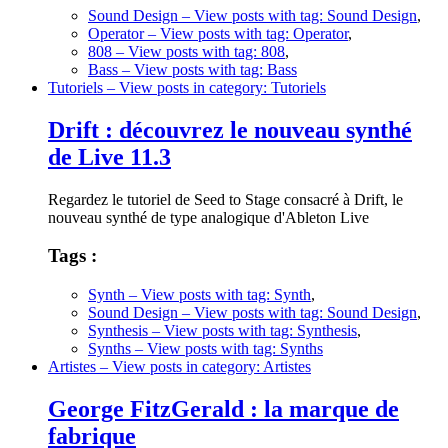
Sound Design
– View posts with tag: Sound Design
,
Operator
– View posts with tag: Operator
,
808
– View posts with tag: 808
,
Bass
– View posts with tag: Bass
Tutoriels
– View posts in category: Tutoriels
Drift : découvrez le nouveau synthé
de Live 11.3
Regardez le tutoriel de Seed to Stage consacré à Drift, le
nouveau synthé de type analogique d'Ableton Live
Tags :
Synth
– View posts with tag: Synth
,
Sound Design
– View posts with tag: Sound Design
,
Synthesis
– View posts with tag: Synthesis
,
Synths
– View posts with tag: Synths
Artistes
– View posts in category: Artistes
George FitzGerald : la marque de
fabrique