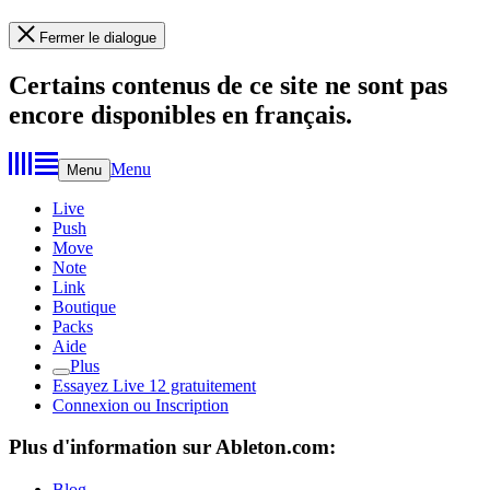
Fermer le dialogue
Certains contenus de ce site ne sont pas
encore disponibles en français.
Menu
Menu
Live
Push
Move
Note
Link
Boutique
Packs
Aide
Plus
Essayez Live 12 gratuitement
Connexion ou Inscription
Plus d'information sur Ableton.com:
Blog