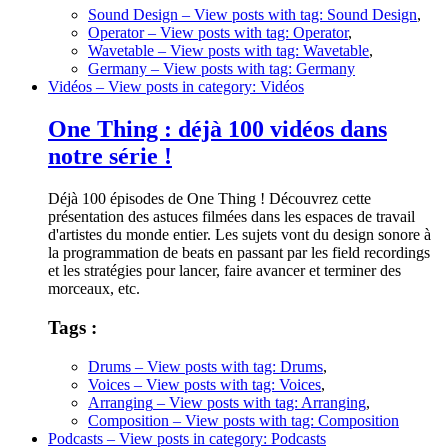
Sound Design
– View posts with tag: Sound Design
,
Operator
– View posts with tag: Operator
,
Wavetable
– View posts with tag: Wavetable
,
Germany
– View posts with tag: Germany
Vidéos
– View posts in category: Vidéos
One Thing : déjà 100 vidéos dans
notre série !
Déjà 100 épisodes de One Thing ! Découvrez cette
présentation des astuces filmées dans les espaces de travail
d'artistes du monde entier. Les sujets vont du design sonore à
la programmation de beats en passant par les field recordings
et les stratégies pour lancer, faire avancer et terminer des
morceaux, etc.
Tags :
Drums
– View posts with tag: Drums
,
Voices
– View posts with tag: Voices
,
Arranging
– View posts with tag: Arranging
,
Composition
– View posts with tag: Composition
Podcasts
– View posts in category: Podcasts