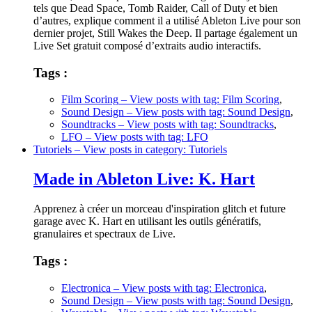
tels que Dead Space, Tomb Raider, Call of Duty et bien
d’autres, explique comment il a utilisé Ableton Live pour son
dernier projet, Still Wakes the Deep. Il partage également un
Live Set gratuit composé d’extraits audio interactifs.
Tags :
Film Scoring
– View posts with tag: Film Scoring
,
Sound Design
– View posts with tag: Sound Design
,
Soundtracks
– View posts with tag: Soundtracks
,
LFO
– View posts with tag: LFO
Tutoriels
– View posts in category: Tutoriels
Made in Ableton Live: K. Hart
Apprenez à créer un morceau d'inspiration glitch et future
garage avec K. Hart en utilisant les outils génératifs,
granulaires et spectraux de Live.
Tags :
Electronica
– View posts with tag: Electronica
,
Sound Design
– View posts with tag: Sound Design
,