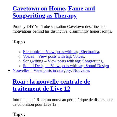
Cavetown on Home, Fame and
Songwriting as Therapy
Proudly DIY YouTube sensation Cavetown describes the
motivations behind his distinctive, disarmingly honest songs.
Tags :
Electronica
– View posts with tag: Electronica
,
Voices
– View posts with tag: Voices
,
Songwriting
– View posts with tag: Songwriting
,
Sound Design
– View posts with tag: Sound Design
Nouvelles
– View posts in category: Nouvelles
Roar: la nouvelle centrale de
traitement de Live 12
Introduction à Roar: un nouveau périphérique de distorsion et
de coloration pour Live 12.
Tags :