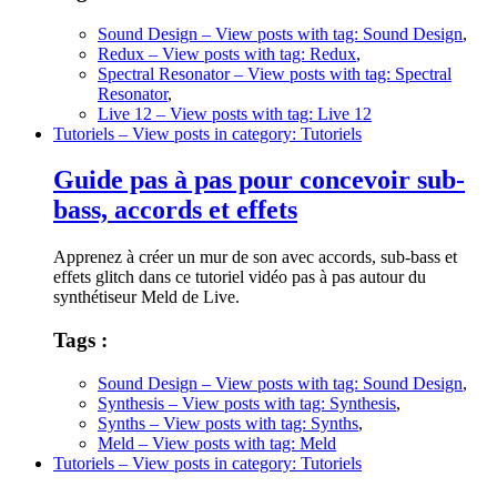
Sound Design
– View posts with tag: Sound Design
,
Redux
– View posts with tag: Redux
,
Spectral Resonator
– View posts with tag: Spectral
Resonator
,
Live 12
– View posts with tag: Live 12
Tutoriels
– View posts in category: Tutoriels
Guide pas à pas pour concevoir sub-
bass, accords et effets
Apprenez à créer un mur de son avec accords, sub-bass et
effets glitch dans ce tutoriel vidéo pas à pas autour du
synthétiseur Meld de Live.
Tags :
Sound Design
– View posts with tag: Sound Design
,
Synthesis
– View posts with tag: Synthesis
,
Synths
– View posts with tag: Synths
,
Meld
– View posts with tag: Meld
Tutoriels
– View posts in category: Tutoriels