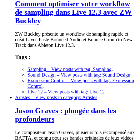
Comment optimiser votre workflow
de sampling dans Live 12.3 avec ZW
Buckley
ZW Buckley présente un workflow de sampling rapide et
créatif avec Paste Bounced Audio et Bounce Group to New
Track dans Ableton Live 12.3.
Tags :
Sampling
– View posts with tag: Sampling
,
Sound Design
– View posts with tag: Sound Design
,
Expression Control
– View posts with tag: Expression
Control
,
Live 12
– View posts with tag: Live 12
Artistes
– View posts in category: Artistes
Jason Graves : plongée dans les
profondeurs
Le compositeur Jason Graves, plusieurs fois récompensé aux
BAFTA, et connu pour ses bandes originales de jeux vidéos