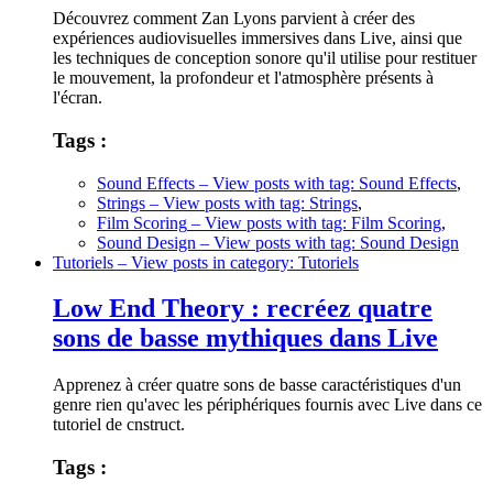
Découvrez comment Zan Lyons parvient à créer des
expériences audiovisuelles immersives dans Live, ainsi que
les techniques de conception sonore qu'il utilise pour restituer
le mouvement, la profondeur et l'atmosphère présents à
l'écran.
Tags :
Sound Effects
– View posts with tag: Sound Effects
,
Strings
– View posts with tag: Strings
,
Film Scoring
– View posts with tag: Film Scoring
,
Sound Design
– View posts with tag: Sound Design
Tutoriels
– View posts in category: Tutoriels
Low End Theory : recréez quatre
sons de basse mythiques dans Live
Apprenez à créer quatre sons de basse caractéristiques d'un
genre rien qu'avec les périphériques fournis avec Live dans ce
tutoriel de cnstruct.
Tags :