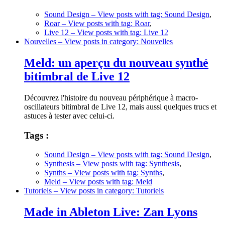
Sound Design
– View posts with tag: Sound Design
,
Roar
– View posts with tag: Roar
,
Live 12
– View posts with tag: Live 12
Nouvelles
– View posts in category: Nouvelles
Meld: un aperçu du nouveau synthé
bitimbral de Live 12
Découvrez l'histoire du nouveau périphérique à macro-
oscillateurs bitimbral de Live 12, mais aussi quelques trucs et
astuces à tester avec celui-ci.
Tags :
Sound Design
– View posts with tag: Sound Design
,
Synthesis
– View posts with tag: Synthesis
,
Synths
– View posts with tag: Synths
,
Meld
– View posts with tag: Meld
Tutoriels
– View posts in category: Tutoriels
Made in Ableton Live: Zan Lyons