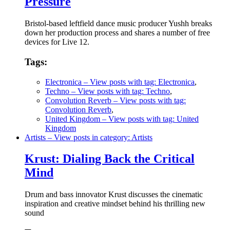
Pressure
Bristol-based leftfield dance music producer Yushh breaks
down her production process and shares a number of free
devices for Live 12.
Tags:
Electronica
– View posts with tag: Electronica
,
Techno
– View posts with tag: Techno
,
Convolution Reverb
– View posts with tag:
Convolution Reverb
,
United Kingdom
– View posts with tag: United
Kingdom
Artists
– View posts in category: Artists
Krust: Dialing Back the Critical
Mind
Drum and bass innovator Krust discusses the cinematic
inspiration and creative mindset behind his thrilling new
sound