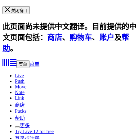
关闭窗口
此页面尚未提供中文翻译。目前提供的中
文页面包括：
商店
、
购物车
、
账户
及
帮
助
。
菜单
菜单
Live
Push
Move
Note
Link
商店
Packs
帮助
更多
Try Live 12 for free
登录或注册