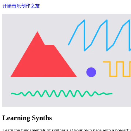
开始音乐创作之旅
Learning Synths
Learn the fundamentals of synthesis at your own pace with a powerful 