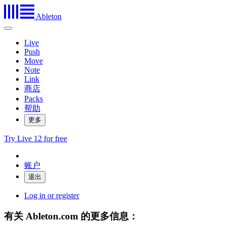
Ableton
Live
Push
Move
Note
Link
商店
Packs
帮助
更多
Try Live 12 for free
账户
Log in or register
有关 Ableton.com 的更多信息：