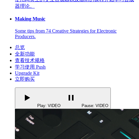
器理论。
Making Music
Some tips from 74 Creative Strategies for Electronic
Producers.
总览
全新功能
查看技术规格
学习使用 Push
Upgrade Kit
立即购买
Play: VIDEO
Pause: VIDEO