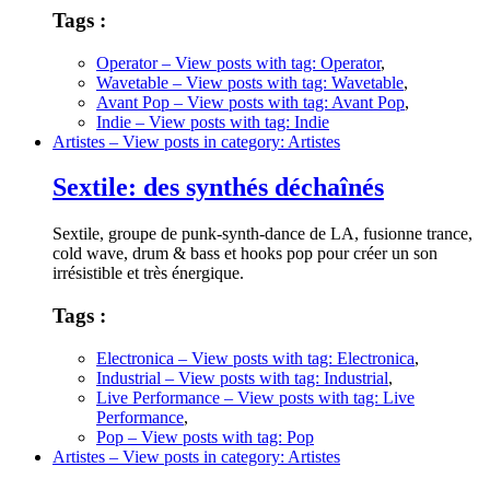
Tags :
Operator
– View posts with tag: Operator
,
Wavetable
– View posts with tag: Wavetable
,
Avant Pop
– View posts with tag: Avant Pop
,
Indie
– View posts with tag: Indie
Artistes
– View posts in category: Artistes
Sextile: des synthés déchaînés
Sextile, groupe de punk-synth-dance de LA, fusionne trance,
cold wave, drum & bass et hooks pop pour créer un son
irrésistible et très énergique.
Tags :
Electronica
– View posts with tag: Electronica
,
Industrial
– View posts with tag: Industrial
,
Live Performance
– View posts with tag: Live
Performance
,
Pop
– View posts with tag: Pop
Artistes
– View posts in category: Artistes