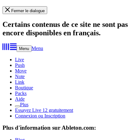
Fermer le dialogue
Certains contenus de ce site ne sont pas
encore disponibles en français.
Menu
Menu
Live
Push
Move
Note
Link
Boutique
Packs
Aide
Plus
Essayez Live 12 gratuitement
Connexion ou Inscription
Plus d'information sur Ableton.com:
Blog