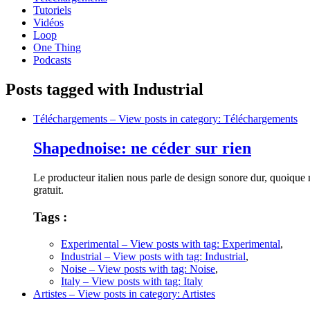
Tutoriels
Vidéos
Loop
One Thing
Podcasts
Posts tagged with Industrial
Téléchargements
– View posts in category: Téléchargements
Shapednoise: ne céder sur rien
Le producteur italien nous parle de design sonore dur, quoique
gratuit.
Tags :
Experimental
– View posts with tag: Experimental
,
Industrial
– View posts with tag: Industrial
,
Noise
– View posts with tag: Noise
,
Italy
– View posts with tag: Italy
Artistes
– View posts in category: Artistes