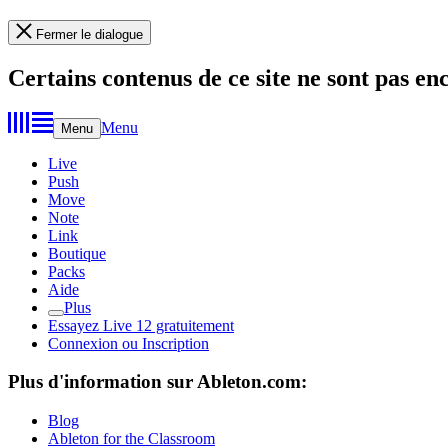
Fermer le dialogue
Certains contenus de ce site ne sont pas en
Menu
Menu
Live
Push
Move
Note
Link
Boutique
Packs
Aide
Plus
Essayez Live 12 gratuitement
Connexion ou Inscription
Plus d'information sur Ableton.com:
Blog
Ableton for the Classroom