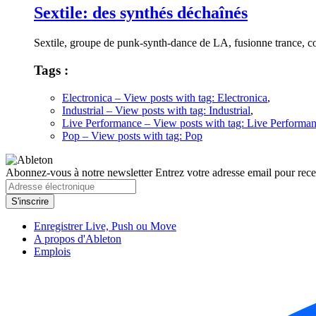
Sextile: des synthés déchaînés
Sextile, groupe de punk-synth-dance de LA, fusionne trance, col
Tags :
Electronica
– View posts with tag: Electronica
,
Industrial
– View posts with tag: Industrial
,
Live Performance
– View posts with tag: Live Performa
Pop
– View posts with tag: Pop
Abonnez-vous à notre newsletter
Entrez votre adresse email pour recev
Enregistrer Live, Push ou Move
A propos d'Ableton
Emplois