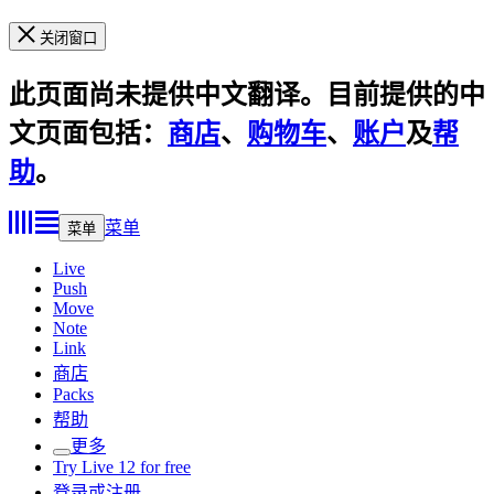
关闭窗口
此页面尚未提供中文翻译。目前提供的中
文页面包括：
商店
、
购物车
、
账户
及
帮
助
。
菜单
菜单
Live
Push
Move
Note
Link
商店
Packs
帮助
更多
Try Live 12 for free
登录或注册