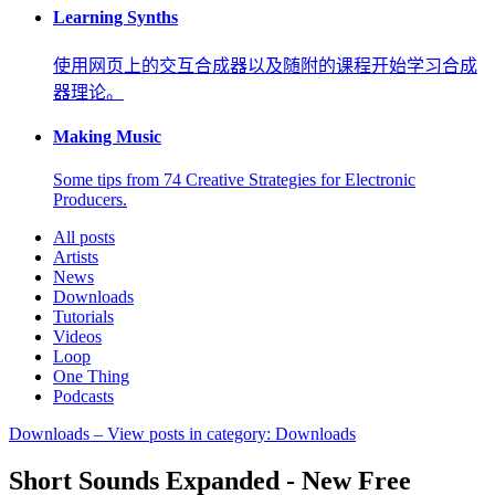
Learning Synths
使用网页上的交互合成器以及随附的课程开始学习合成
器理论。
Making Music
Some tips from 74 Creative Strategies for Electronic
Producers.
All posts
Artists
News
Downloads
Tutorials
Videos
Loop
One Thing
Podcasts
Downloads
– View posts in category: Downloads
Short Sounds Expanded - New Free