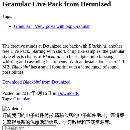
Granular Live Pack from Detunized
Tags:
Granular
– View posts with tag: Granular
The creative minds at Detunized are back with
Blackbird
, another
free Live Pack. Starting with short, chirp-like samples, the granular-
style effects chains of
Blackbird
can be sculpted into buzzing,
whirring and cascading instruments. With an installation size of 1.1
MB,
Blackbird
has a small footprint with a large range of sound
possibilities.
Download
Blackbird
from Detunized
Posted on 2012年8月16日
in
Downloads
Tags:
Granular
订阅我们的电子邮件简报
请输入您的电子邮件地址，您将即
时获得最新的优惠活动信息，学习教程和下载资源等。