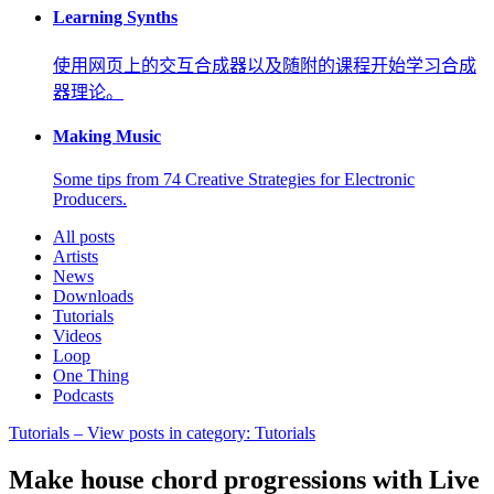
Learning Synths
使用网页上的交互合成器以及随附的课程开始学习合成
器理论。
Making Music
Some tips from 74 Creative Strategies for Electronic
Producers.
All posts
Artists
News
Downloads
Tutorials
Videos
Loop
One Thing
Podcasts
Tutorials
– View posts in category: Tutorials
Make house chord progressions with Live