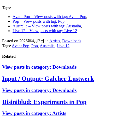
Tags:
Avant Pop
– View posts with tag: Avant Pop
,
Pop
– View posts with tag: Pop
,
Australia
– View posts with tag: Australia
,
Live 12
– View posts with tag: Live 12
Posted on 2026年4月2日
in
Artists
,
Downloads
Tags:
Avant Pop
,
Pop
,
Australia
,
Live 12
Related
View posts in category:
Downloads
Input / Output: Galcher Lustwerk
View posts in category:
Downloads
Disiniblud: Experiments in Pop
View posts in category:
Artists