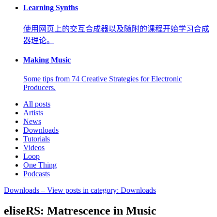
Learning Synths
使用网页上的交互合成器以及随附的课程开始学习合成
器理论。
Making Music
Some tips from 74 Creative Strategies for Electronic
Producers.
All posts
Artists
News
Downloads
Tutorials
Videos
Loop
One Thing
Podcasts
Downloads
– View posts in category: Downloads
eliseRS: Matrescence in Music