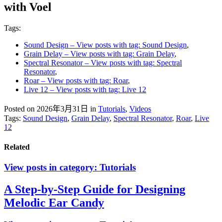
with Voel
Tags:
Sound Design
– View posts with tag: Sound Design
,
Grain Delay
– View posts with tag: Grain Delay
,
Spectral Resonator
– View posts with tag: Spectral
Resonator
,
Roar
– View posts with tag: Roar
,
Live 12
– View posts with tag: Live 12
Posted on 2026年3月31日
in
Tutorials
,
Videos
Tags:
Sound Design
,
Grain Delay
,
Spectral Resonator
,
Roar
,
Live
12
Related
View posts in category:
Tutorials
A Step-by-Step Guide for Designing
Melodic Ear Candy