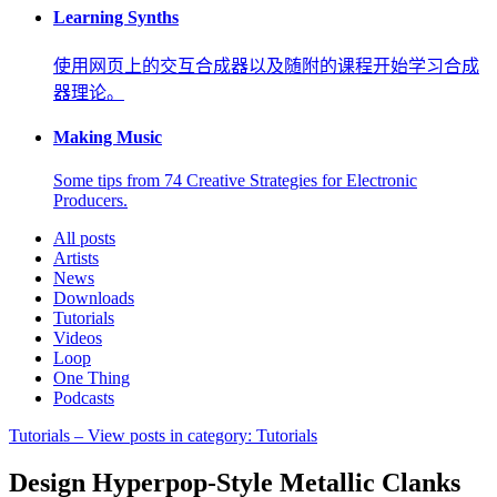
Learning Synths
使用网页上的交互合成器以及随附的课程开始学习合成
器理论。
Making Music
Some tips from 74 Creative Strategies for Electronic
Producers.
All posts
Artists
News
Downloads
Tutorials
Videos
Loop
One Thing
Podcasts
Tutorials
– View posts in category: Tutorials
Design Hyperpop-Style Metallic Clanks