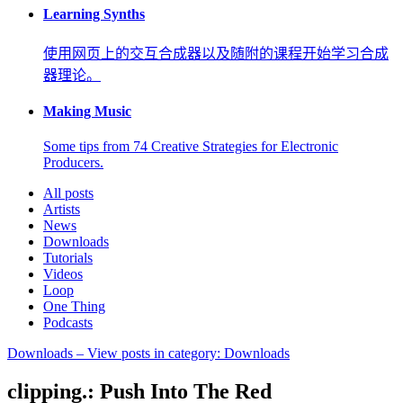
Learning Synths
使用网页上的交互合成器以及随附的课程开始学习合成
器理论。
Making Music
Some tips from 74 Creative Strategies for Electronic
Producers.
All posts
Artists
News
Downloads
Tutorials
Videos
Loop
One Thing
Podcasts
Downloads
– View posts in category: Downloads
clipping.: Push Into The Red