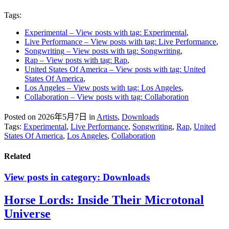
Tags:
Experimental
– View posts with tag: Experimental
,
Live Performance
– View posts with tag: Live Performance
,
Songwriting
– View posts with tag: Songwriting
,
Rap
– View posts with tag: Rap
,
United States Of America
– View posts with tag: United
States Of America
,
Los Angeles
– View posts with tag: Los Angeles
,
Collaboration
– View posts with tag: Collaboration
Posted on 2026年5月7日
in
Artists
,
Downloads
Tags:
Experimental
,
Live Performance
,
Songwriting
,
Rap
,
United
States Of America
,
Los Angeles
,
Collaboration
Related
View posts in category:
Downloads
Horse Lords: Inside Their Microtonal
Universe