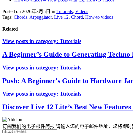
Posted on 2026年3月5日
in
Tutorials
,
Videos
Tags:
Chords
,
Arpeggiator
,
Live 12
,
Chord
,
How-to videos
Related
View posts in category:
Tutorials
A Beginner’s Guide to Generating Techno
View posts in category:
Tutorials
Push: A Beginner's Guide to Hardware J
View posts in category:
Tutorials
Discover Live 12 Lite’s Best New Features 
订阅我们的电子邮件简报
请输入您的电子邮件地址，您将即时