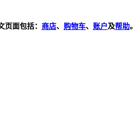
文页面包括：
商店
、
购物车
、
账户
及
帮助
。