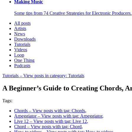
Making Music
Some tips from 74 Creative Strategies for Electronic Producers.
All posts
Artists
News
Downloads
Tutorials
Videos
Loop
One Thing
Podcasts
Tutorials
– View posts in category: Tutorials
A Beginner’s Guide to Creating Chords, Ar
Tags:
Chords
– View posts with tag: Chords
,
Arpeggiator
– View posts with tag: Arpeggiator
,
Live 12
– View posts with tag: Live 12
,
Chord
– View posts with tag: Chord
,
How-to videos
– View posts with tag: How-to videos