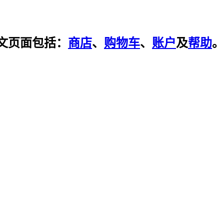
文页面包括：
商店
、
购物车
、
账户
及
帮助
。