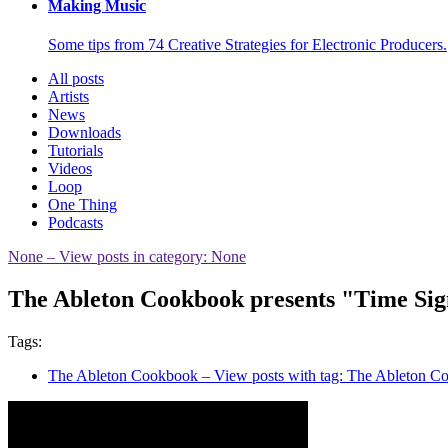
Making Music
Some tips from 74 Creative Strategies for Electronic Producers.
All posts
Artists
News
Downloads
Tutorials
Videos
Loop
One Thing
Podcasts
None
– View posts in category: None
The Ableton Cookbook presents "Time Si
Tags:
The Ableton Cookbook
– View posts with tag: The Ableton 