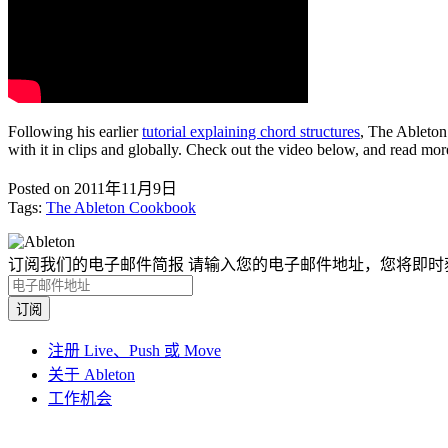
Following his earlier
tutorial explaining chord structures
, The Ableton
with it in clips and globally. Check out the video below, and read mor
Posted on 2011年11月9日
Tags:
The Ableton Cookbook
订阅我们的电子邮件简报
请输入您的电子邮件地址，您将即时
注册 Live、Push 或 Move
关于 Ableton
工作机会