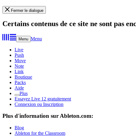
Fermer le dialogue
Certains contenus de ce site ne sont pas en
Menu
Menu
Live
Push
Move
Note
Link
Boutique
Packs
Aide
Plus
Essayez Live 12 gratuitement
Connexion ou Inscription
Plus d'information sur Ableton.com:
Blog
Ableton for the Classroom