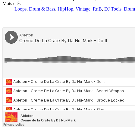
Mots clés
Loops
,
Drum & Bass
,
HipHop
,
Vintage
,
RnB
,
DJ Tools
,
Drum