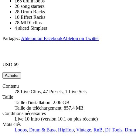
165 drum loops
26 song starters
28 Drum Racks
10 Effect Racks
78 MIDI clips
4 sliced Simplers
Partagez:
Ableton on Facebook
Ableton on Twitter
USD 69
Contenu
78 Live Clips, 47 Presets, 1 Live Sets
Taille
Taille d'installation: 2.06 GB
Taille du téléchargement: 857.4 MB
Conditions nécessaires
Live 10 Intro (version 10.1 ou plus récente)
Mots clés
Loops
,
Drum & Bass
,
HipHop
,
Vintage
,
RnB
,
DJ Tools
,
Drum