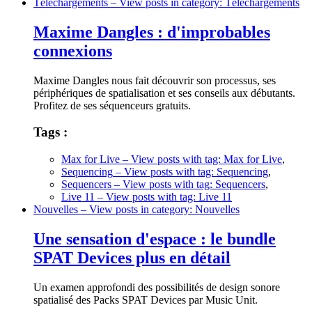
Téléchargements
– View posts in category: Téléchargements
Maxime Dangles : d'improbables
connexions
Maxime Dangles nous fait découvrir son processus, ses
périphériques de spatialisation et ses conseils aux débutants.
Profitez de ses séquenceurs gratuits.
Tags :
Max for Live
– View posts with tag: Max for Live
,
Sequencing
– View posts with tag: Sequencing
,
Sequencers
– View posts with tag: Sequencers
,
Live 11
– View posts with tag: Live 11
Nouvelles
– View posts in category: Nouvelles
Une sensation d'espace : le bundle
SPAT Devices plus en détail
Un examen approfondi des possibilités de design sonore
spatialisé des Packs SPAT Devices par Music Unit.