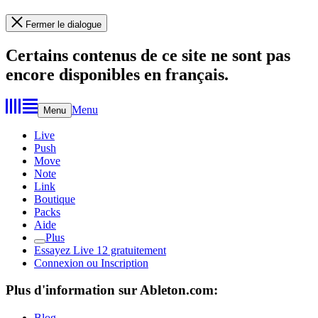
Fermer le dialogue
Certains contenus de ce site ne sont pas
encore disponibles en français.
Menu
Menu
Live
Push
Move
Note
Link
Boutique
Packs
Aide
Plus
Essayez Live 12 gratuitement
Connexion ou Inscription
Plus d'information sur Ableton.com:
Blog