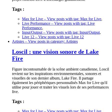
Tags :
Max for Live
– View posts with tag: Max for Live
,
Live Performance
– View posts with tag: Live
Performance
,
Input/Output
– View posts with tag: Input/Output
,
Live 12
– View posts with tag: Live 12
Artistes
– View posts in category: Artistes
Loscil : une vision sonore de Lake
Fire
Figure incontournable de la scène ambient canadienne, Loscil
revient sur les inspirations environnementales, sonores et
visuelles de son dernier album, Lake Fire. Il partage
également les périphériques personnalisés Max for Live qu'il
utilise pour jouer et traiter les visuels lors de ses performances
live.
Tags :
Max for Live
– View posts with tag: Max for Live
,