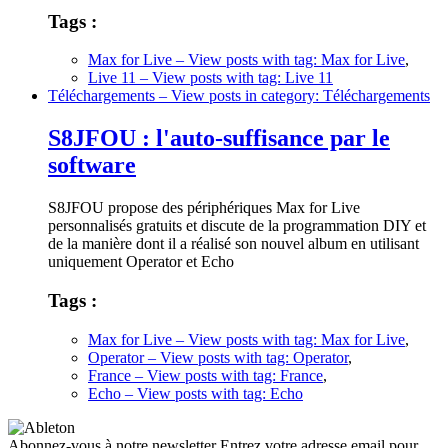
Tags :
Max for Live
– View posts with tag: Max for Live
,
Live 11
– View posts with tag: Live 11
Téléchargements
– View posts in category: Téléchargements
S8JFOU : l'auto-suffisance par le
software
S8JFOU propose des périphériques Max for Live
personnalisés gratuits et discute de la programmation DIY et
de la manière dont il a réalisé son nouvel album en utilisant
uniquement Operator et Echo
Tags :
Max for Live
– View posts with tag: Max for Live
,
Operator
– View posts with tag: Operator
,
France
– View posts with tag: France
,
Echo
– View posts with tag: Echo
Abonnez-vous à notre newsletter
Entrez votre adresse email pour