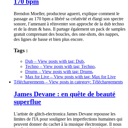
170 bpm
Brendon Moeller, producteur aguerri, explique comment le
passage au 170 bpm a libéré sa créativité et élargi son spectre
sonore, l’amenant à réinventer son approche de la dub techno
et de la drum & bass. Il partage également un pack de samples
gratuit comprenant des boucles, des one-shots, des nappes,
des lignes de basse et bien plus encore.
Tags :
Dub
– View posts with tag: Dub
,
Techno
– View posts with tag: Techno
,
Drums
– View posts with tag: Drums
,
Max for Live
– View posts with tag: Max for Live
Téléchargements
– View posts in category: Téléchargements
James Devane : en quête de beauté
superflue
L'artiste de glitch-electronica James Devane repousse les
limites de l'IA pour souligner les imperfections humaines qui
peuvent donner du cachet à la musique électronique. Il nous