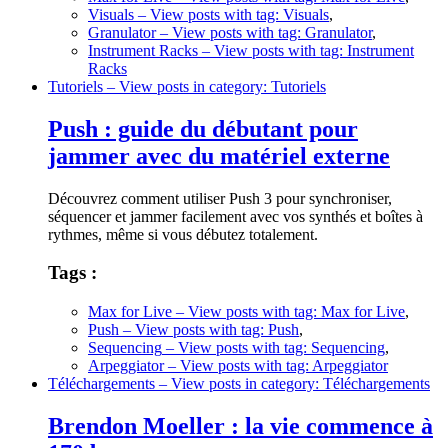
Visuals
– View posts with tag: Visuals
,
Granulator
– View posts with tag: Granulator
,
Instrument Racks
– View posts with tag: Instrument
Racks
Tutoriels
– View posts in category: Tutoriels
Push : guide du débutant pour
jammer avec du matériel externe
Découvrez comment utiliser Push 3 pour synchroniser,
séquencer et jammer facilement avec vos synthés et boîtes à
rythmes, même si vous débutez totalement.
Tags :
Max for Live
– View posts with tag: Max for Live
,
Push
– View posts with tag: Push
,
Sequencing
– View posts with tag: Sequencing
,
Arpeggiator
– View posts with tag: Arpeggiator
Téléchargements
– View posts in category: Téléchargements
Brendon Moeller : la vie commence à