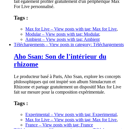
fait également profiter gratuitement d'un périphérique Max
For Live personnalisé.
Tags :
Max for Live
– View posts with tag: Max for Live
,
Modular
– View posts with tag: Modular
,
Ambient
– View posts with tag: Ambient
Téléchargements
– View posts in category: Téléchargements
Aho Ssan: Son de l'intérieur du
rhizome
Le producteur basé à Paris, Aho Ssan, explore les concepts
philosophiques qui ont inspiré son album Simulacrum et
Rhizome et partage gratuitement un dispositif Max for Live
fait sur mesure pour la composition expérimentale.
Tags :
Experimental
– View posts with tag: Experimental
,
Max for Live
– View posts with tag: Max for Live
,
France
– View posts with tag: France