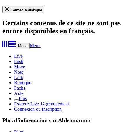
Fermer le dialogue
Certains contenus de ce site ne sont pas
encore disponibles en français.
Menu
Menu
Live
Push
Move
Note
Link
Boutique
Packs
Aide
Plus
Essayez Live 12 gratuitement
Connexion ou Inscription
Plus d'information sur Ableton.com:
Blog