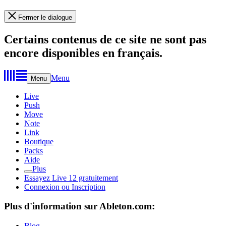
Fermer le dialogue
Certains contenus de ce site ne sont pas
encore disponibles en français.
Menu
Menu
Live
Push
Move
Note
Link
Boutique
Packs
Aide
Plus
Essayez Live 12 gratuitement
Connexion ou Inscription
Plus d'information sur Ableton.com:
Blog