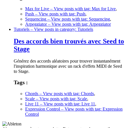
Max for Live
– View posts with tag: Max for Live
,
Push
– View posts with tag: Push
,
Sequencing
– View posts with tag: Sequencing
,
Arpeggiator
– View posts with tag: Arpeggiator
Tutoriels
– View posts in category: Tutoriels
Des accords bien trouvés avec Seed to
Stage
Générez des accords aléatoires pour trouver instantanément
l'inspiration harmonique avec un rack d'effets MIDI de Seed
to Stage.
Tags :
Chords
– View posts with tag: Chords
,
Scale
– View posts with tag: Scale
,
Live 11
– View posts with tag: Live 11
,
Expression Control
– View posts with tag: Expression
Control