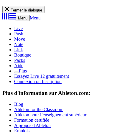
Fermer le dialogue
Menu
Menu
Live
Push
Move
Note
Link
Boutique
Packs
Aide
Plus
Essayez Live 12 gratuitement
Connexion ou Inscription
Plus d'information sur Ableton.com:
Blog
Ableton for the Classroom
Ableton pour l’enseignement supérieur
Formation certifiée
A propos d'Ableton
Emplois