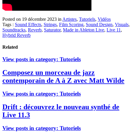
Posted on 19 décembre 2023
in
Artistes
,
Tutoriels
,
Vidéos
Tags :
Sound Effects
,
Strings
,
Film Scoring
,
Sound Design
,
Visuals
,
Soundtracks
,
Reverb
,
Saturator
,
Made in Ableton Live
,
Live 11
,
Hybrid Reverb
Related
View posts in category:
Tutoriels
Composez un morceau de jazz
contemporain de A à Z avec Matt Wilde
View posts in category:
Tutoriels
Drift : découvrez le nouveau synthé de
Live 11.3
View posts in category:
Tutoriels