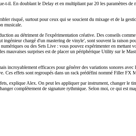
que-t-il. En doublant le Delay et en multipliant par 20 les paramètres d
 sembler risqué, surtout pour ceux qui se soucient du mixage et de la ges
tion musicale.
oduction au détriment de l'expérimentation créative. Des conseils comme 
t ingénieur chargé d'un mastering de vinyle', sont souvent la raison pour
s numériques ou des Sets Live : vous pouvez expérimenter en mettant vot
 les mauvaises surprises est de placer un périphérique Utility sur le Mas
ais incroyablement efficaces pour générer des variations sonores avec l
ve. Ces effets sont regroupés dans un rack prédéfini nommé Filler FX 
fets, explique Alex. On peut les appliquer par instrument, changer le ti
 changer complètement de signature rythmique. Selon moi, ce qui est mag