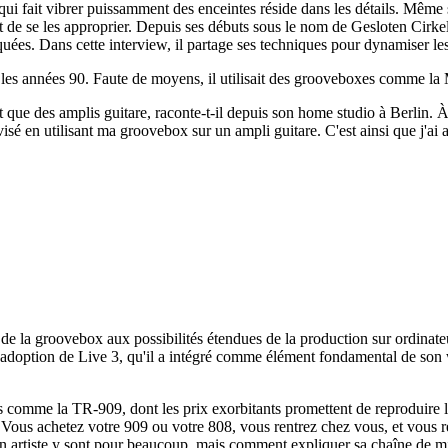
i fait vibrer puissamment des enceintes réside dans les détails. Même s
et de se les approprier. Depuis ses débuts sous le nom de Gesloten Cirk
uées. Dans cette interview, il partage ses techniques pour dynamiser les 
 les années 90. Faute de moyens, il utilisait des grooveboxes comme l
ait que des amplis guitare, raconte-t-il depuis son home studio à Berlin.
sé en utilisant ma groovebox sur un ampli guitare. C'est ainsi que j'ai 
de la groovebox aux possibilités étendues de la production sur ordinateur
ec l'adoption de Live 3, qu'il a intégré comme élément fondamental de so
es comme la TR-909, dont les prix exorbitants promettent de reproduire 
l. Vous achetez votre 909 ou votre 808, vous rentrez chez vous, et vous 
d'un artiste y sont pour beaucoup, mais comment expliquer sa chaîne de