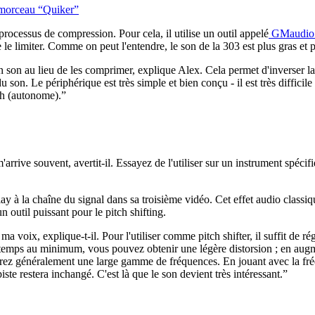
n morceau “Quiker”
rocessus de compression. Pour cela, il utilise un outil appelé
GMaudio 
e limiter. Comme on peut l'entendre, le son de la 303 est plus gras et pl
son au lieu de les comprimer, explique Alex. Cela permet d'inverser l
on. Le périphérique est très simple et bien conçu - il est très difficil
sh (autonome).”
 m'arrive souvent, avertit-il. Essayez de l'utiliser sur un instrument spéci
à la chaîne du signal dans sa troisième vidéo. Cet effet audio classi
n outil puissant pour le pitch shifting.
a voix, explique-t-il. Pour l'utiliser comme pitch shifter, il suffit de r
de temps au minimum, vous pouvez obtenir une légère distorsion ; en aug
uerez généralement une large gamme de fréquences. En jouant avec la fréq
 piste restera inchangé. C'est là que le son devient très intéressant.”