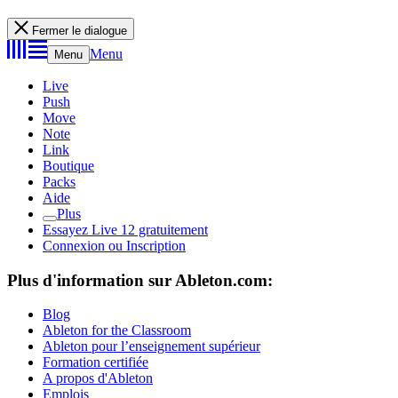
Fermer le dialogue
Menu
Menu
Live
Push
Move
Note
Link
Boutique
Packs
Aide
Plus
Essayez Live 12 gratuitement
Connexion ou Inscription
Plus d'information sur Ableton.com:
Blog
Ableton for the Classroom
Ableton pour l’enseignement supérieur
Formation certifiée
A propos d'Ableton
Emplois