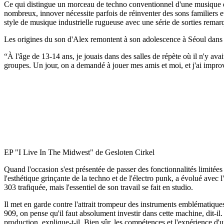
Ce qui distingue un morceau de techno conventionnel d'une musique qu
nombreux, innover nécessite parfois de réinventer des sons familiers 
style de musique industrielle rugueuse avec une série de sorties remarq
Les origines du son d'Alex remontent à son adolescence à Séoul dans
“À l'âge de 13-14 ans, je jouais dans des salles de répète où il n'y av
groupes. Un jour, on a demandé à jouer mes amis et moi, et j'ai improvi
EP "I Live In The Midwest" de Gesloten Cirkel
Quand l'occasion s'est présentée de passer des fonctionnalités limitées 
l'esthétique grinçante de la techno et de l'électro punk, a évolué av
303 trafiquée, mais l'essentiel de son travail se fait en studio.
Il met en garde contre l'attrait trompeur des instruments emblématiqu
909, on pense qu'il faut absolument investir dans cette machine, dit-i
production, explique-t-il. Bien sûr, les compétences et l'expérience 