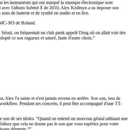
i les instruments qui ont marqué la musique électronique sont
el avec l'album
Submit X
de 2010, Alex Kislitsyn a su imposer son
sons de batterie et de synthé en studio et en live.
a MC-303 de Roland.
 À Séoul, on fréquentait un club punk appelé Drug où on allait voir des
adopté ce son rugueux et saturé, faute d'autre choix.”
, Alex l'a saisie et n'est jamais revenu en arrière. Son son, issu de
n workflow. Pendant ses concerts, il peut être accompagné d'une TT-
le son de ses idoles. “Quand on entend un morceau génial utilisant une
réalisez que cela ne donne pas le son que vous espériez pour votre
 mixage démente ?”