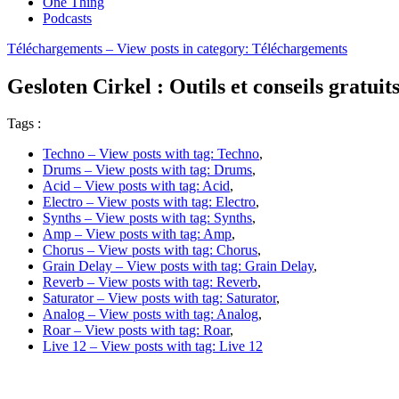
One Thing
Podcasts
Téléchargements
– View posts in category: Téléchargements
Gesloten Cirkel : Outils et conseils gratuit
Tags :
Techno
– View posts with tag: Techno
,
Drums
– View posts with tag: Drums
,
Acid
– View posts with tag: Acid
,
Electro
– View posts with tag: Electro
,
Synths
– View posts with tag: Synths
,
Amp
– View posts with tag: Amp
,
Chorus
– View posts with tag: Chorus
,
Grain Delay
– View posts with tag: Grain Delay
,
Reverb
– View posts with tag: Reverb
,
Saturator
– View posts with tag: Saturator
,
Analog
– View posts with tag: Analog
,
Roar
– View posts with tag: Roar
,
Live 12
– View posts with tag: Live 12