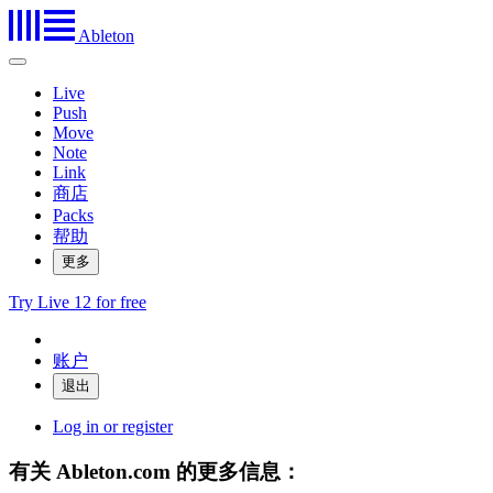
Ableton
Live
Push
Move
Note
Link
商店
Packs
帮助
更多
Try Live 12 for free
账户
Log in or register
有关 Ableton.com 的更多信息：