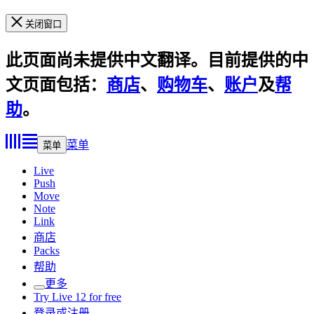
关闭窗口
此页面尚未提供中文翻译。目前提供的中
文页面包括：
商店
、
购物车
、
账户
及
帮
助
。
菜单
菜单
Live
Push
Move
Note
Link
商店
Packs
帮助
更多
Try Live 12 for free
登录或注册