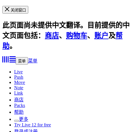
关闭窗口
此页面尚未提供中文翻译。目前提供的中
文页面包括：
商店
、
购物车
、
账户
及
帮
助
。
菜单
菜单
Live
Push
Move
Note
Link
商店
Packs
帮助
更多
Try Live 12 for free
登录或注册